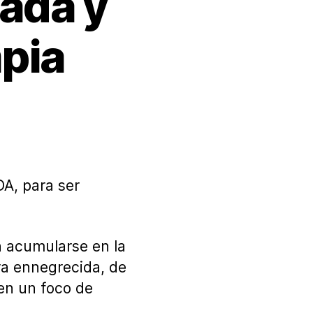
ada y
pia
en
Cánula
recién
cambiada
y
, para ser
perfectamente
limpia
n acumularse en la
tra ennegrecida, de
 en un foco de