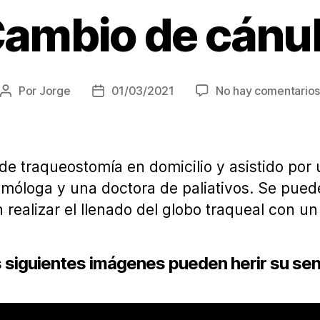
ambio de cánu
Por
Jorge
01/03/2021
No hay comentario
Autor
Fecha
de
de
la
la
entrada
entrada
e traqueostomía en domicilio y asistido por 
eumóloga y una doctora de paliativos. Se pue
n realizar el llenado del globo traqueal con u
 siguientes imágenes pueden herir su sens