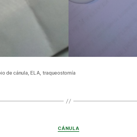
io de cánula
,
ELA
,
traqueostomía
s
Categorías
CÁNULA