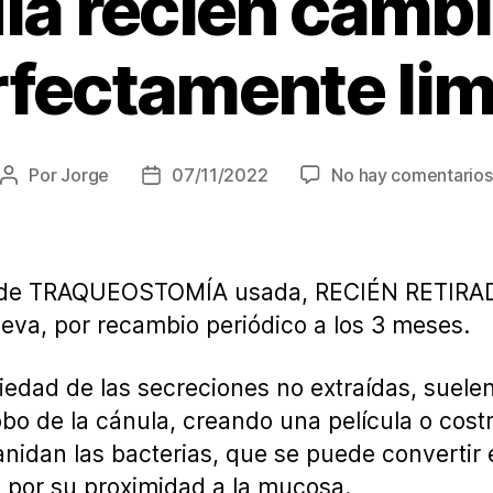
la recién cambi
rfectamente lim
Por
Jorge
07/11/2022
No hay comentarios
Autor
Fecha
de
de
la
la
entrada
entrada
e TRAQUEOSTOMÍA usada, RECIÉN RETIRADA
ueva, por recambio periódico a los 3 meses.
iedad de las secreciones no extraídas, suele
obo de la cánula, creando una película o cos
anidan las bacterias, que se puede convertir
, por su proximidad a la mucosa.