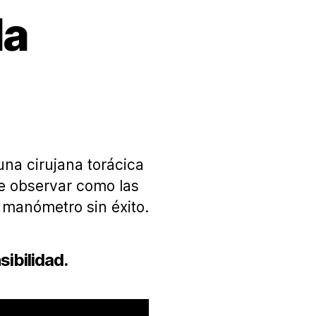
la
en
s
Cambio
de
cánula
una cirujana torácica
de observar como las
n manómetro sin éxito.
ibilidad.