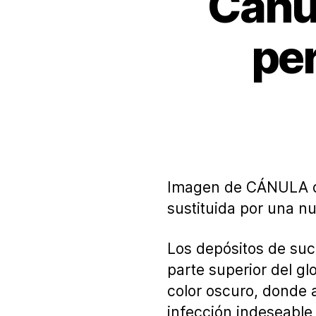
Cánu
pe
Imagen de CÁNULA d
sustituida por una n
Los depósitos de suc
parte superior del gl
color oscuro, donde 
infección indeseable