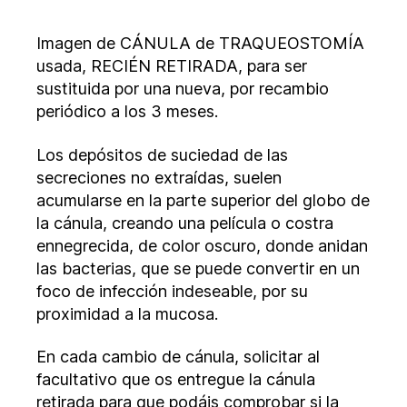
entrada
entrada
recién
cambiada
Imagen de CÁNULA de TRAQUEOSTOMÍA
y
usada, RECIÉN RETIRADA, para ser
perfectamente
sustituida por una nueva, por recambio
limpia
periódico a los 3 meses.
Los depósitos de suciedad de las
secreciones no extraídas, suelen
acumularse en la parte superior del globo de
la cánula, creando una película o costra
ennegrecida, de color oscuro, donde anidan
las bacterias, que se puede convertir en un
foco de infección indeseable, por su
proximidad a la mucosa.
En cada cambio de cánula, solicitar al
facultativo que os entregue la cánula
retirada para que podáis comprobar si la