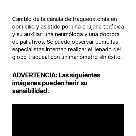
la
la
Cambio
entrada
entrada
de
cánula
Cambio de la cánula de traqueostomía en
domicilio y asistido por una cirujana torácica
y su auxiliar, una neumóloga y una doctora
de paliativos. Se puede observar como las
especialistas intentan realizar el llenado del
globo traqueal con un manómetro sin éxito.
ADVERTENCIA:
Las siguientes
imágenes pueden herir su
sensibilidad.