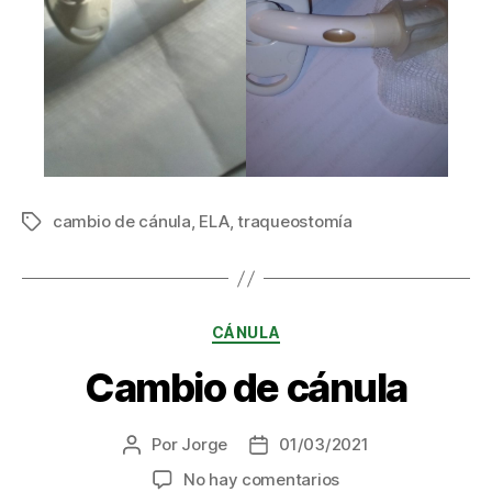
cambio de cánula
,
ELA
,
traqueostomía
Etiquetas
Categorías
CÁNULA
Cambio de cánula
Por
Jorge
01/03/2021
Autor
Fecha
de
de
en
No hay comentarios