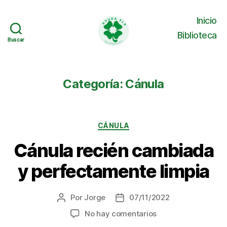
Inicio
Biblioteca
Buscar
Buscar
Ayuda
ELA
Categoría:
Cánula
Categorías
CÁNULA
Cánula recién cambiada
y perfectamente limpia
Por
Jorge
07/11/2022
Autor
Fecha
de
de
en
No hay comentarios
la
la
Cánula