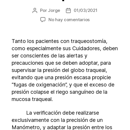
Por
Jorge
01/03/2021
Autor
Fecha
de
de
en
No hay comentarios
la
la
Informe
entrada
entrada
presión
globo
Tanto los pacientes con traqueostomía,
traqueal
como especialmente sus Cuidadores, deben
ser conscientes de las alertas y
precauciones que se deben adoptar, para
supervisar la presión del globo traqueal,
evitando que una presión escasa propicie
“fugas de oxigenación”, y que el exceso de
presión colapse el riego sanguíneo de la
mucosa traqueal.
La verificación debe realizarse
exclusivamente con la precisión de un
Manómetro, y adaptar la presión entre los