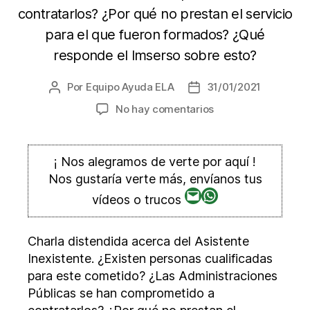
contratarlos? ¿Por qué no prestan el servicio
para el que fueron formados? ¿Qué
responde el Imserso sobre esto?
Por
Equipo Ayuda ELA
31/01/2021
Autor
Fecha
de
de
en
No hay comentarios
la
la
Servicio
entrada
entrada
de
atención
¡ Nos alegramos de verte por aquí !
personal
Nos gustaría verte más, envíanos tus
cualificada
Correo
WhatsApp
vídeos o trucos
a
electrónico
domicilio
Charla distendida acerca del Asistente
Inexistente. ¿Existen personas cualificadas
para este cometido? ¿Las Administraciones
Públicas se han comprometido a