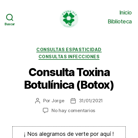
Inicio
Biblioteca
Buscar
Buscar
Ayuda
ELA
Categorías
CONSULTAS ESPASTICIDAD
CONSULTAS INFECCIONES
Consulta Toxina
Botulínica (Botox)
Por
Jorge
31/01/2021
Autor
Fecha
de
de
en
No hay comentarios
la
la
Consulta
entrada
entrada
Toxina
Botulínica
¡ Nos alegramos de verte por aquí !
(Botox)