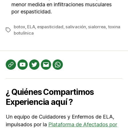
menor medida en infiltraciones musculares
por espasticidad.
botox
,
ELA
,
espasticidad
,
salivación
,
sialorrea
,
toxina
Etiquetas
botulínica
Te
YouTube
Twitter
Correo
WhatsApp
informamos
electrónico
¿ Quiénes Compartimos
Experiencia aquí ?
Un equipo de Cuidadores y Enfermos de ELA,
impulsados por la
Plataforma de Afectados por