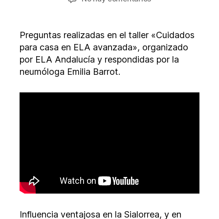
la
la
Consulta
entrada
entrada
Toxina
Botulínica
Preguntas realizadas en el taller «Cuidados
(Botox)
para casa en ELA avanzada», organizado
por ELA Andalucía y respondidas por la
neumóloga Emilia Barrot.
Influencia ventajosa en la Sialorrea, y en