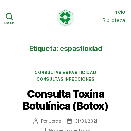
Inicio
Biblioteca
Buscar
Buscar
Ayuda
ELA
Etiqueta:
espasticidad
Categorías
CONSULTAS ESPASTICIDAD
CONSULTAS INFECCIONES
Consulta Toxina
Botulínica (Botox)
Por
Jorge
31/01/2021
Autor
Fecha
de
de
en
No hay comentarios