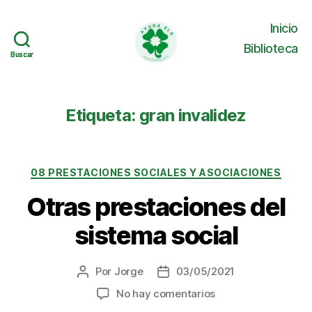
Inicio
Biblioteca
Buscar
Buscar
Ayuda
ELA
Etiqueta:
gran invalidez
Categorías
08 PRESTACIONES SOCIALES Y ASOCIACIONES
Otras prestaciones del
sistema social
Por
Jorge
03/05/2021
Autor
Fecha
de
de
en
No hay comentarios
la
la
Otras