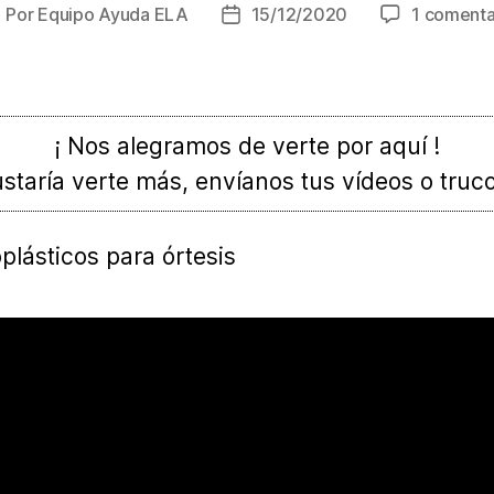
Por
Equipo Ayuda ELA
15/12/2020
1 comenta
utor
Fecha
e
de
la
ntrada
entrada
¡ Nos alegramos de verte por aquí !
staría verte más, envíanos tus vídeos o truc
plásticos para órtesis