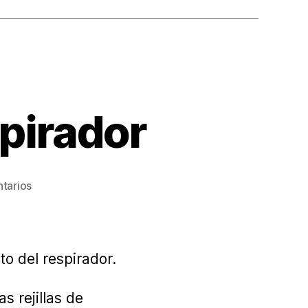
pirador
en
tarios
Mantenimiento
del
respirador
o del respirador.
s rejillas de