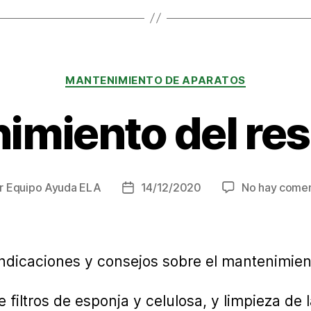
Categorías
MANTENIMIENTO DE APARATOS
imiento del res
r
Equipo Ayuda ELA
14/12/2020
No hay comen
r
Fecha
de
la
ada
entrada
indicaciones y consejos sobre el mantenimient
filtros de esponja y celulosa, y limpieza de la