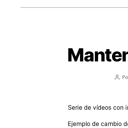
Manten
Po
Auto
de
la
entr
Serie de vídeos con 
Ejemplo de cambio de 