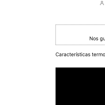
A
d
la
e
Nos gu
Características termo