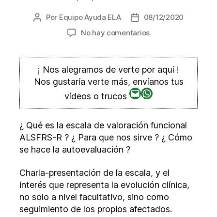
Por
Equipo Ayuda ELA
08/12/2020
Autor
Fecha
de
de
en
No hay comentarios
la
la
Escala
entrada
entrada
ALSFRS-
R
¡ Nos alegramos de verte por aquí !
de
Nos gustaría verte más, envíanos tus
valoración
Correo
WhatsApp
vídeos o trucos
funcional
electrónico
para
ELA
¿ Qué es la escala de valoración funcional
ALSFRS-R ? ¿ Para que nos sirve ? ¿ Cómo
se hace la autoevaluación ?
Charla-presentación de la escala, y el
interés que representa la evolución clínica,
no solo a nivel facultativo, sino como
seguimiento de los propios afectados.