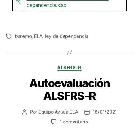
dependencia.xlsx
baremo
,
ELA
,
ley de dependencia
Etiquetas
Categorías
ALSFRS-R
Autoevaluación
ALSFRS-R
Por
Equipo Ayuda ELA
16/01/2021
Autor
Fecha
de
de
en
1 comentario
la
la
Autoevaluación
entrada
entrada
ALSFRS-