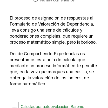
No hay comentarios
la
la
Autoevaluación
entrada
entrada
Baremo
de
El proceso de asignación de respuestas al
dependencia
Formulario de Valoración de Dependencia,
lleva consigo una serie de cálculos y
ponderaciones complejas, que requiere un
proceso matemático simple, pero laborioso.
Desde Compartiendo Experiencias os
presentamos esta hoja de calcula que
mediante un proceso informático te permite
que, cada vez que marques una casilla, se
obtenga la valoración de los índices, de
forma automática.
Calculadora autoevaluación Baremo