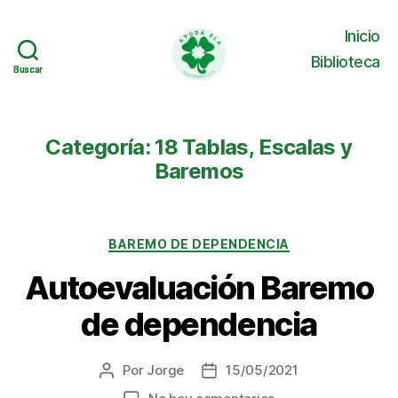
Inicio
Biblioteca
Buscar
Buscar
Ayuda
ELA
Categoría:
18 Tablas, Escalas y
Baremos
Categorías
BAREMO DE DEPENDENCIA
Autoevaluación Baremo
de dependencia
Por
Jorge
15/05/2021
Autor
Fecha
de
de
en