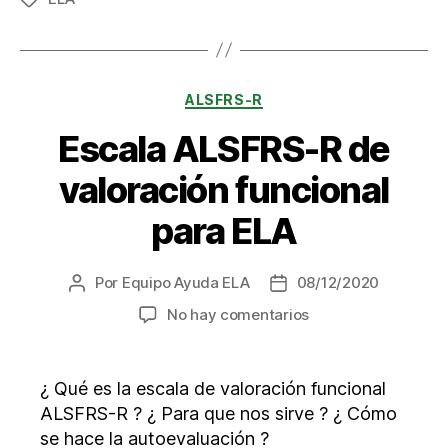
Categorías
ALSFRS-R
Escala ALSFRS-R de
valoración funcional
para ELA
Por
Equipo Ayuda ELA
08/12/2020
Autor
Fecha
de
de
en
No hay comentarios
la
la
Escala
entrada
entrada
ALSFRS-
R
¿ Qué es la escala de valoración funcional
de
ALSFRS-R ? ¿ Para que nos sirve ? ¿ Cómo
valoración
se hace la autoevaluación ?
funcional