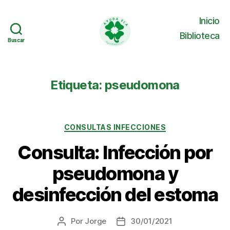
Inicio
Biblioteca
Buscar
Buscar
Ayuda
ELA
Etiqueta:
pseudomona
Categorías
CONSULTAS INFECCIONES
Consulta: Infección por
pseudomona y
desinfección del estoma
Por
Jorge
30/01/2021
Autor
Fecha