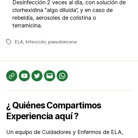
Desinfección 2 veces al día, con solución de
clorhexidina “algo diluida”, y en caso de
rebeldía, aerosoles de colistina o
terramicina.
ELA
,
Infección
,
pseudomona
Etiquetas
Te
YouTube
Twitter
Correo
WhatsApp
informamos
electrónico
¿ Quiénes Compartimos
Experiencia aquí ?
Un equipo de Cuidadores y Enfermos de ELA,