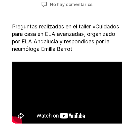
de
de
en
No hay comentarios
la
la
Consulta:
entrada
entrada
Infección
por
Preguntas realizadas en el taller «Cuidados
pseudomona
para casa en ELA avanzada», organizado
y
por ELA Andalucía y respondidas por la
desinfección
neumóloga Emilia Barrot.
del
estoma