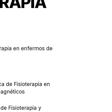
ERAPIA
en
Hablemos
de
FISIOTERAPIA
terapia en enfermos de
ca de Fisioterapia en
Magnéticos
de Fisioterapia y