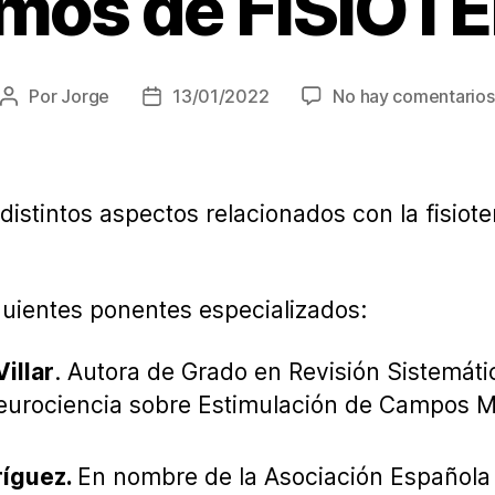
mos de FISIOT
Por
Jorge
13/01/2022
No hay comentarios
Autor
Fecha
de
de
la
la
entrada
entrada
distintos aspectos relacionados con la fisio
uientes ponentes especializados:
illar
. Autora de Grado en Revisión Sistemáti
eurociencia sobre Estimulación de Campos 
íguez.
En nombre de la Asociación Española 