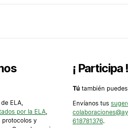
mos
¡ Participa 
Tú
también puedes 
 de ELA,
Envíanos tus
suger
tados por la ELA
,
colaboraciones@a
 protocolos y
618781376
.