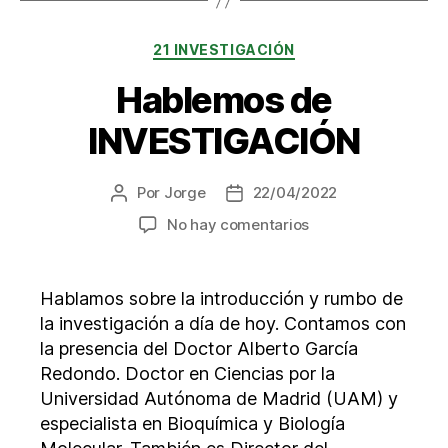
Categorías
21 INVESTIGACIÓN
Hablemos de
INVESTIGACIÓN
Por
Jorge
22/04/2022
Autor
Fecha
de
de
en
No hay comentarios
la
la
Hablemos
entrada
entrada
de
INVESTIGACIÓN
Hablamos sobre la introducción y rumbo de
la investigación a día de hoy. Contamos con
la presencia del Doctor Alberto García
Redondo. Doctor en Ciencias por la
Universidad Autónoma de Madrid (UAM) y
especialista en Bioquímica y Biología