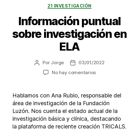
Categorías
21 INVESTIGACIÓN
Información puntual
sobre investigación en
ELA
Por
Jorge
03/01/2022
Autor
Fecha
de
de
en
No hay comentarios
la
la
Información
entrada
entrada
puntual
sobre
Hablamos con Ana Rubio, responsable del
investigación
área de investigación de la Fundación
en
Luzón. Nos cuenta el estado actual de la
ELA
investigación básica y clínica, destacando
la plataforma de reciente creación TRICALS.