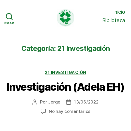
Inicio
Biblioteca
Buscar
Buscar
Ayuda
ELA
Categoría:
21 Investigación
Categorías
21 INVESTIGACIÓN
Investigación (Adela EH)
Por
Jorge
13/06/2022
Autor
Fecha
de
de
en
No hay comentarios
la
la
Investigación
entrada
entrada
(Adela
EH)