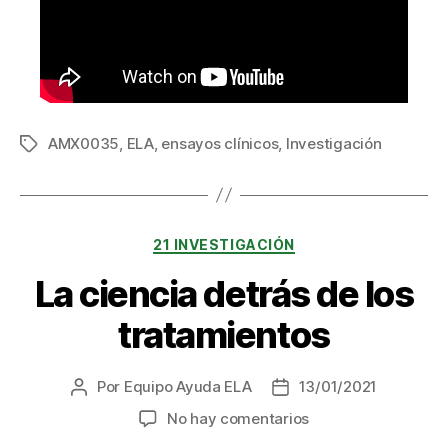
AMX0035
,
ELA
,
ensayos clínicos
,
Investigación
Etiquetas
Categorías
21 INVESTIGACIÓN
La ciencia detrás de los
tratamientos
Por
Equipo Ayuda ELA
13/01/2021
Autor
Fecha
de
de
en
No hay comentarios
la
la
La