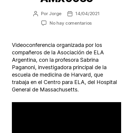
Por
Jorge
14/04/2021
Autor
Fecha
de
de
en
No hay comentarios
la
la
Actualización
entrada
entrada
del
ensayo
Videoconferencia organizada por los
AMX0035
compañeros de la Asociación de ELA
Argentina, con la profesora Sabrina
Paganoni, investigadora principal de la
escuela de medicina de Harvard, que
trabaja en el Centro para ELA, del Hospital
General de Massachusetts.