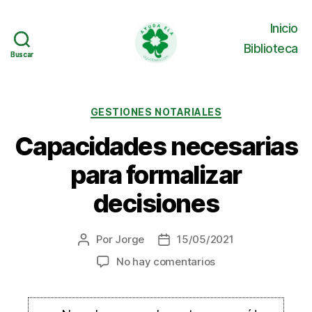
Inicio
Biblioteca
Buscar
Buscar
Ayuda
ELA
Categorías
GESTIONES NOTARIALES
Capacidades necesarias
para formalizar
decisiones
Por
Jorge
15/05/2021
Autor
Fecha
de
de
en
No hay comentarios
la
la
Capacidades
entrada
entrada
necesarias
para