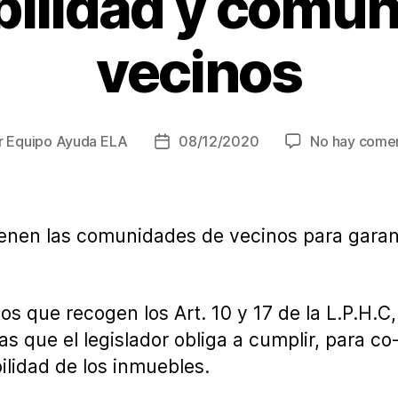
bilidad y comun
vecinos
r
Equipo Ayuda ELA
08/12/2020
No hay comen
r
Fecha
de
la
ada
entrada
ienen las comunidades de vecinos para garant
s que recogen los Art. 10 y 17 de la L.P.H.C,
s que el legislador obliga a cumplir, para co-
ilidad de los inmuebles.