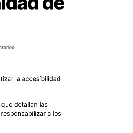
idad de
en
tarios
Accesibilidad
y
comunidad
de
izar la accesibilidad
vecinos
 que detallan las
responsabilizar a los