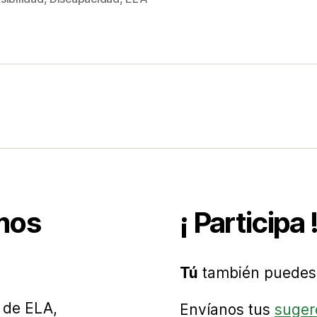
s
mos
¡ Participa 
Tú
también puedes 
 de ELA,
Envíanos tus
suger