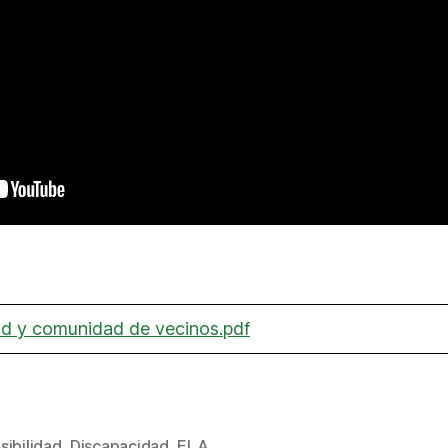
ad y comunidad de vecinos.pdf
sibilidad
,
Discapacidad
,
ELA