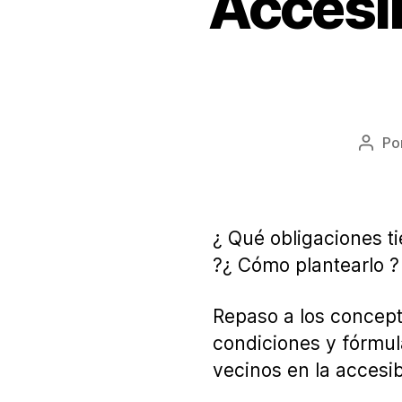
Accesi
Po
Auto
de
la
entr
¿ Qué obligaciones t
?¿ Cómo plantearlo ?
Repaso a los concepto
condiciones y fórmula
vecinos en la accesib